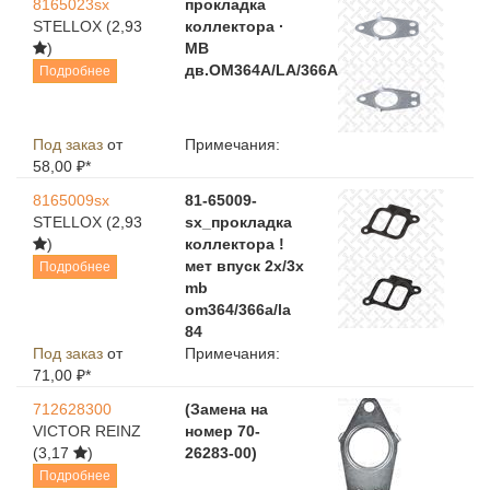
8165023sx
прокладка
STELLOX
(2,93
коллектора ·
)
MB
дв.OM364A/LA/366A/LA
Подробнее
Под заказ
от
Примечания:
58,00 ₽*
8165009sx
81-65009-
STELLOX
(2,93
sx_прокладка
)
коллектора !
мет впуск 2x/3x
Подробнее
mb
om364/366a/la
84
Под заказ
от
Примечания:
71,00 ₽*
712628300
(Замена на
VICTOR REINZ
номер 70-
(3,17
)
26283-00)
Подробнее