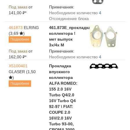
Под заказ
от
Примечания:
141,00 ₽*
Необходимое количество
4
Отсоединение блока
461873
ELRING
461.873E_прокладка
(3,69
)
коллектора !
мет выпуск
Подробнее
3x/4x M
Под заказ
от
Примечания:
162,00 ₽*
Необходимое количество
4
X5100401
Прокладка
GLASER
(1,50
впускного
)
коллектора
ALFA ROMEO:
Подробнее
155 2.0 16V
Turbo Q4/2.0
16V Turbo Q4
92-97 \ FIAT:
COUPE 2.0
16V/2.0 16V
Turbo 93-00,
CROMA 2000