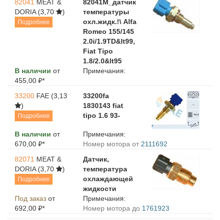
82041
MEAT &
82041M_датчик
DORIA
(3,70
)
температуры
охл.жидк.!\ Alfa
Подробнее
Romeo 155/145
2.0i/1.9TD&lt99,
Fiat Tipo
1.8/2.0&lt95
В наличии
от
Примечания:
455,00 ₽*
33200
FAE
(3,13
33200fa
)
1830143 fiat
tipo 1.6 93-
Подробнее
В наличии
от
Примечания:
670,00 ₽*
Номер мотора от
2111692
82071
MEAT &
Датчик,
DORIA
(3,70
)
температура
охлаждающей
Подробнее
жидкости
Под заказ
от
Примечания:
692,00 ₽*
Номер мотора до
1761923