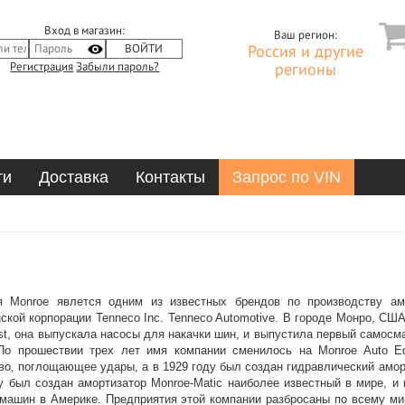
Вход в магазин:
Ваш регион:
Россия и другие
Регистрация
Забыли пароль?
регионы
ти
Доставка
Контакты
Запрос по VIN
я Monroe явлется одним из известных брендов по производству ам
ской корпорации Tenneco Inc. Tenneco Automotive. В городе Монро, СШ
ast, она выпускала насосы для накачки шин, и выпустила первый самос
 По прошествии трех лет имя компании сменилось на Monroe Auto E
во, поглощающее удары, а в 1929 году был создан гидравлический амор
у был создан амортизатор Monroe-Matic наиболее известный в мире, и
машин в Америке. Предприятия этой компании разбросаны по всему мир