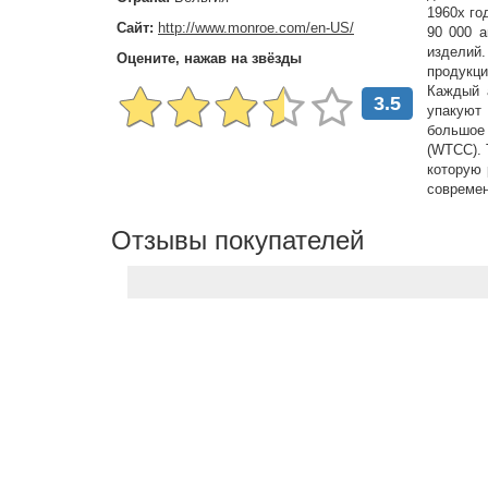
1960х го
Сайт:
http://www.monroe.com/en-US/
90 000 а
изделий.
Оцените, нажав на звёзды
продукци
Каждый а
3.5
упакуют
большое 
(WTCC). 
которую 
современ
Отзывы покупателей