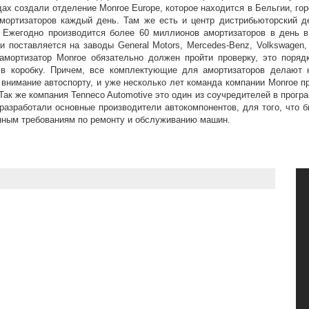
дах создали отделение Monroe Europe, которое находится в Бельгии, го
мортизаторов каждый день. Там же есть и центр дистрибьюторский де
 Ежегодно производится более 60 миллионов амортизаторов в день в
и поставляется на заводы General Motors, Mercedes-Benz, Volkswagen,
мортизатор Monroe обязательно должен пройти проверку, это порядк
 в коробку. Причем, все комплектующие для амортизаторов делают 
внимание автоспорту, и уже несколько лет команда компании Monroe п
Так же компания Tenneco Automotive это один из соучредителей в прогр
разработали основные производители автокомпонентов, для того, что 
ным требованиям по ремонту и обслуживанию машин.