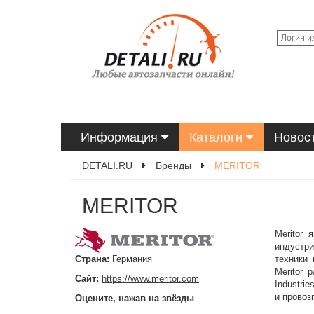
Информация
Каталоги
Новос
DETALI.RU
Бренды
MERITOR
MERITOR
Meritor
индустри
Страна:
Германия
техники 
Meritor 
Сайт:
https://www.meritor.com
Industrie
и провоз
Оцените, нажав на звёзды